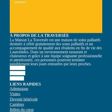
participer!
À PROPOS DE LA TRAVERSÉE
La Maison La Traversée est une maison de soins palliatifs
destinée à offrir gratuitement des soins palliatifs et un
accompagnement de qualité aux résidents en fin de vie des
Laurentides. Dans un environnement rassurant et
chaleureux et grâce à une équipe soignante professionnelle
et attentionnée, ces personnes pourront terminer
paisiblement leurs jours entourées par leurs proches.
Facebook
Instagram
Linkedin
LIENS RAPIDES
Admissions
Visites
Devenir bénévole
Carrières
Billets du cœur