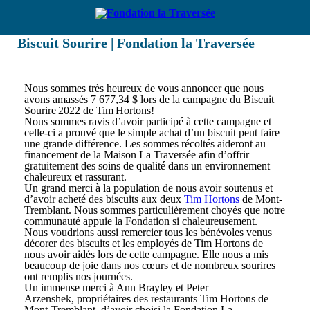
Biscuit Sourire | Fondation la Traversée
Nous sommes très heureux de vous annoncer que nous
avons amassés 7 677,34 $ lors de la campagne du Biscuit
Sourire 2022 de Tim Hortons!
Nous sommes ravis d’avoir participé à cette campagne et
celle-ci a prouvé que le simple achat d’un biscuit peut faire
une grande différence. Les sommes récoltés aideront au
financement de la Maison La Traversée afin d’offrir
gratuitement des soins de qualité dans un environnement
chaleureux et rassurant.
Un grand merci à la population de nous avoir soutenus et
d’avoir acheté des biscuits aux deux
Tim Hortons
de Mont-
Tremblant. Nous sommes particulièrement choyés que notre
communauté appuie la Fondation si chaleureusement.
Nous voudrions aussi remercier tous les bénévoles venus
décorer des biscuits et les employés de Tim Hortons de
nous avoir aidés lors de cette campagne. Elle nous a mis
beaucoup de joie dans nos cœurs et de nombreux sourires
ont remplis nos journées.
Un immense merci à Ann Brayley et Peter
Arzenshek, propriétaires des restaurants Tim Hortons de
Mont-Tremblant, d’avoir choisi la Fondation La