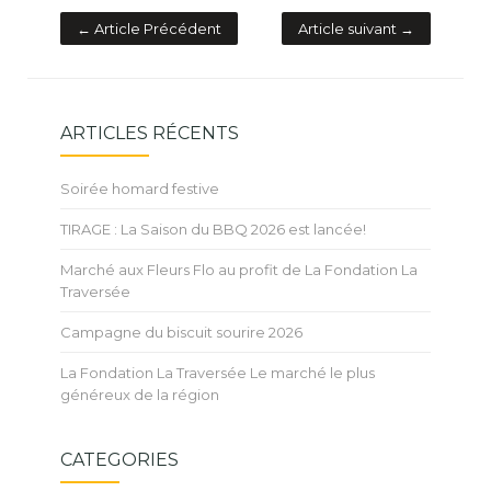
← Article Précédent
Article suivant →
ARTICLES RÉCENTS
Soirée homard festive
TIRAGE : La Saison du BBQ 2026 est lancée!
Marché aux Fleurs Flo au profit de La Fondation La
Traversée
Campagne du biscuit sourire 2026
La Fondation La Traversée Le marché le plus
généreux de la région
CATEGORIES